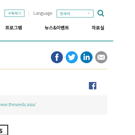
Language
구독하기
한국어
프로그램
뉴스&이벤트
자료실
GSEF 프로젝트
GSEF 뉴스
출판
정보 허브
타임라인
뉴스레터
미디어
관련 링크
ww.theseeds.asia/