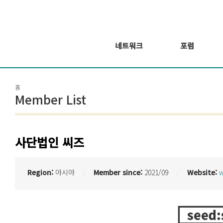
네트워크
포럼
회원 소개
포럼
홈
회원가입신청
웨비나 시리즈 개
Member List
최
GSEF2021
글로벌 온라인 포
럼
사단법인 씨즈
Region:
아시아
Member since:
2021/09
Website:
w