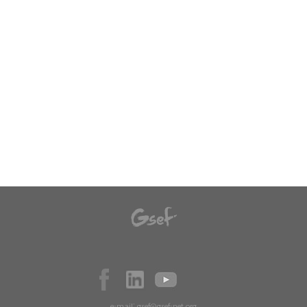
e-mail:
gsef@gsef-net.org