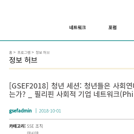
네트워크
포럼
회원 소개
포럼
홈
프로그램
정보 허브
회원가입신청
웨비나 시리즈 개
정보 허브
최
GSEF2021
글로벌 온라인 포
럼
[GSEF2018] 청년 세션: 청년들은 사
는가? _ 필리핀 사회적 기업 네트워크(Phil
gsefadmin
2018-10-01
카테고리:
SSE 조직
아시아